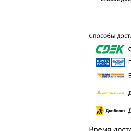
Способы дост
С
П
E
Время дост