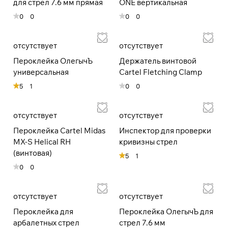
для стрел 7.6 мм прямая
ONE вертикальная
раз в 2 недели
0
0
0
0
отсутствует
отсутствует
Пероклейка ОлегычЪ
Держатель винтовой
универсальная
Cartel Fletching Clamp
5
1
0
0
отсутствует
отсутствует
Пероклейка Сartel Midas
Инспектор для проверки
MX-S Helical RH
кривизны стрел
(винтовая)
5
1
0
0
отсутствует
отсутствует
Пероклейка для
Пероклейка ОлегычЪ для
арбалетных стрел
стрел 7.6 мм