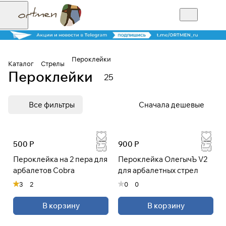
Пероклейки
Каталог
Стрелы
Пероклейки
25
Для клиентов всех банков
Все фильтры
Сначала дешевые
Разбейте
оплату на части
500 Р
900 Р
Пероклейка на 2 пера для
Пероклейка ОлегычЪ V2
Сегодня
арбалетов Cobra
для арбалетных стрел
25
%
3
2
0
0
В корзину
В корзину
Добавляйте товары
в корзину