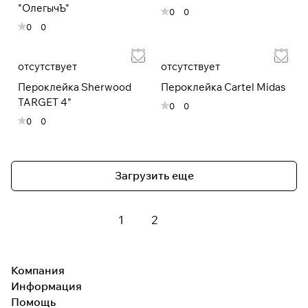
"ОлегычЪ"
0
0
0
0
отсутствует
отсутствует
Пероклейка Sherwood
Пероклейка Сartel Midas
TARGET 4"
0
0
0
0
Загрузить еще
1
2
Компания
Информация
Помощь