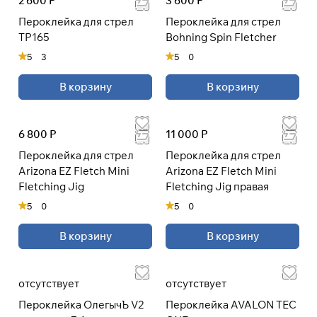
2 600 Р
3 600 Р
Пероклейка для стрел
Пероклейка для стрел
TP165
Bohning Spin Fletcher
Подробнее
5
3
5
0
об оплате Плайтом
В корзину
В корзину
Остались вопросы?
6 800 Р
11 000 Р
25
8 800 302-02-51
раз в 2
Пероклейка для стрел
Пероклейка для стрел
plait.ru
недели
Arizona EZ Fletch Mini
Arizona EZ Fletch Mini
Fletching Jig
Fletching Jig правая
5
0
5
0
В корзину
В корзину
отсутствует
отсутствует
Пероклейка ОлегычЪ V2
Пероклейка AVALON TEC