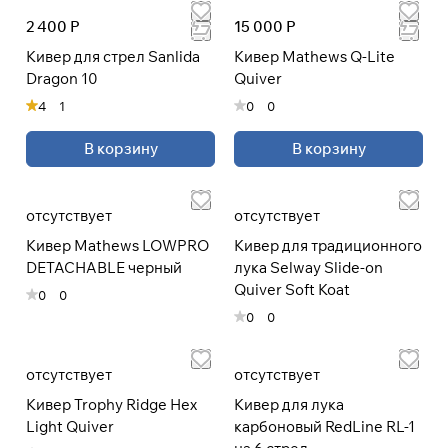
2 400 Р
15 000 Р
При оформлении заказа
Кивер для стрел Sanlida
Кивер Mathews Q-Lite
выберите метод оплаты
ПЛАЙТ
Dragon 10
Quiver
4
1
0
0
Оплачивайте сегодня только
25
%
В корзину
В корзину
картой любого банка
Получайте товар
отсутствует
отсутствует
выбранный способом
Кивер Mathews LOWPRO
Кивер для традиционного
DETACHABLE черный
лука Selway Slide-on
Оставшиеся
75
% будут
Quiver Soft Koat
0
0
списываться
с вашей карты
0
0
по
25
%
каждые 2 недели
отсутствует
отсутствует
* При оплате через
ПЛАЙТ
Кивер Trophy Ridge Hex
Кивер для лука
скидки по купонам не
Light Quiver
карбоновый RedLine RL-1
применяются.