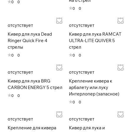
на 6 стрел
0
0
0
0
Подробнее
отсутствует
отсутствует
об оплате Плайтом
Кивер для лука Dead
Кивер для лука RAMCAT
Ringer Quick Fire 4
ULTRA-LITE QUIVER 5
стрелы
стрел
Остались вопросы?
0
0
0
0
25
8 800 302-02-51
раз в 2
plait.ru
недели
отсутствует
отсутствует
Кивер для лука BRG
Крепление кивера к
CARBON ENERGY 5 стрел
арбалету или луку
Интерлопер (запасное)
0
0
0
0
отсутствует
отсутствует
Крепление для кивера
Кивер для лука и