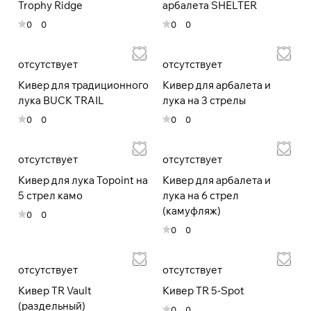
Trophy Ridge
арбалета SHELTER
раз в 2 недели
0
0
0
0
отсутствует
отсутствует
Кивер для традиционного
Кивер для арбалета и
лука BUCK TRAIL
лука на 3 стрелы
0
0
0
0
отсутствует
отсутствует
Кивер для лука Topoint на
Кивер для арбалета и
5 стрел камо
лука на 6 стрел
(камуфляж)
0
0
0
0
отсутствует
отсутствует
Кивер TR Vault
Кивер TR 5-Spot
(раздельный)
0
0