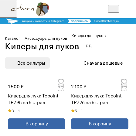
Киверы для луков
Каталог
Аксессуары для луков
Киверы для луков
55
Для клиентов всех банков
Все фильтры
Сначала дешевые
Разбейте
оплату на части
1 500 Р
2 100 Р
Кивер для лука Topoint
Кивер для лука Topoint
Сегодня
TP795 на 5 стрел
TP726 на 6 стрел
25
%
3
1
5
1
В корзину
В корзину
Добавляйте товары
в корзину