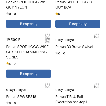
Релиз SPOT-HOGG WISE
Релиз SPOT-HOGG TUFF
GUY NYLON
GUY BOA
0
0
5
1
Подробнее
об оплате Плайтом
В корзину
В корзину
19 500 Р
отсутствует
Остались вопросы?
25
Релиз SPOT-HOGG WISE
Релиз B3 Brave Swivel
8 800 302-02-51
раз в 2
GUY KEEP HAMMERING
0
0
plait.ru
недели
SERIES
5
0
В корзину
отсутствует
отсутствует
Релиз SPG SP318
Релиз T.R.U. Ball
Execution размер L
0
0