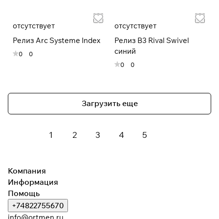
отсутствует
отсутствует
Релиз Arc Systeme Index
Релиз B3 Rival Swivel
синий
0
0
0
0
Загрузить еще
1
2
3
4
5
Компания
Информация
Помощь
+74822755670
info@ortmen.ru