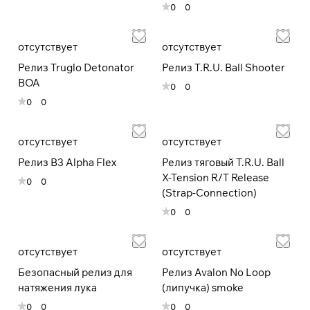
0
0
раз в 2 недели
отсутствует
отсутствует
Релиз Truglo Detonator
Релиз T.R.U. Ball Shooter
BOA
0
0
0
0
отсутствует
отсутствует
Релиз B3 Alpha Flex
Релиз тяговый T.R.U. Ball
X-Tension R/T Release
0
0
(Strap-Connection)
0
0
отсутствует
отсутствует
Безопасный релиз для
Релиз Avalon No Loop
натяжения лука
(липучка) smoke
0
0
0
0