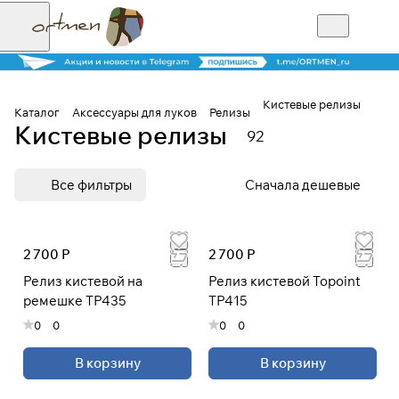
Кистевые релизы
Каталог
Аксессуары для луков
Релизы
Кистевые релизы
92
Для клиентов всех банков
Все фильтры
Сначала дешевые
Разбейте
оплату на части
2 700 Р
2 700 Р
Релиз кистевой на
Релиз кистевой Topoint
Сегодня
ремешке TP435
TP415
25
%
0
0
0
0
В корзину
В корзину
Добавляйте товары
в корзину