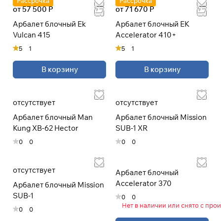
Рассрочка
Рассрочка
от 57 500 Р
от 71 670 Р
Арбалет блочный Ek
Арбалет блочный EK
Подробнее
Vulcan 415
Accelerator 410+
об оплате Плайтом
5
1
5
1
В корзину
В корзину
Остались вопросы?
25
8 800 302-02-51
отсутствует
отсутствует
раз в 2 недели
plait.ru
Арбалет блочный Man
Арбалет блочный Mission
Kung XB-62 Hector
SUB-1 XR
0
0
0
0
отсутствует
Арбалет блочный
Accelerator 370
Арбалет блочный Mission
SUB-1
0
0
Нет в наличии или снято с про
0
0