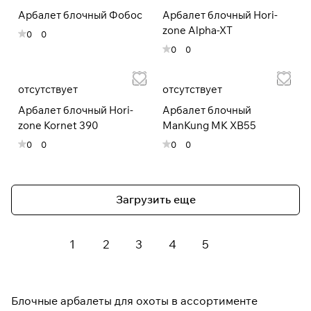
Арбалет блочный Фобос
Арбалет блочный Hori-
zone Alpha-XT
0
0
0
0
отсутствует
отсутствует
Арбалет блочный Hori-
Арбалет блочный
zone Kornet 390
ManKung MK XB55
0
0
0
0
Загрузить еще
1
2
3
4
5
Блочные арбалеты для охоты в ассортименте