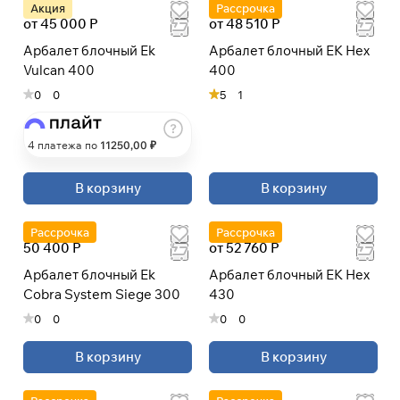
Акция
Рассрочка
от 45 000 Р
от 48 510 Р
При оформлении заказа
Арбалет блочный Ek
Арбалет блочный EK Hex
выберите метод оплаты
ПЛАЙТ
Vulcan 400
400
0
0
5
1
Оплачивайте сегодня только
25
% картой
любого банка
4 платежа по
11250
,00 ₽
Получайте товар
В корзину
В корзину
выбранный способом
Рассрочка
Рассрочка
50 400 Р
от 52 760 Р
Оставшиеся
75
% будут
Арбалет блочный Ek
Арбалет блочный EK Hex
списываться
с вашей карты
Cobra System Siege 300
430
по
25
%
каждые 2 недели
0
0
0
0
* При оплате через
ПЛАЙТ
В корзину
В корзину
скидки по купонам не
применяются.