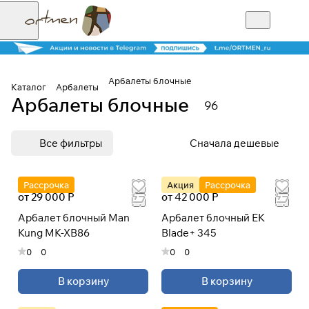
Арбалеты блочные
Каталог
Арбалеты
Арбалеты блочные
96
Для клиентов всех банков
Все фильтры
Сначала дешевые
Разбейте
оплату на части
Рассрочка
Акция
Рассрочка
от 29 000 Р
от 42 000 Р
Арбалет блочный Man
Арбалет блочный EK
Сегодня
Kung MK-XB86
Blade+ 345
25
%
0
0
0
0
В корзину
В корзину
Добавляйте товары
в корзину