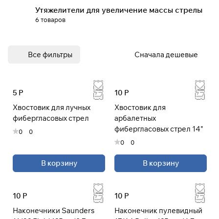
Утяжелители для увеличение массы стрелы
6 товаров
Подробнее
об оплате Плайтом
Все фильтры
Сначала дешевые
Остались вопросы?
5 Р
10 Р
25
8 800 302-02-51
раз в 2
Хвостовик для лучных
Хвостовик для
plait.ru
недели
фибергласовых стрел
арбалетных
фибергласовых стрел 14"
0
0
0
0
В корзину
В корзину
10 Р
10 Р
Наконечники Saunders
Наконечник пулевидный