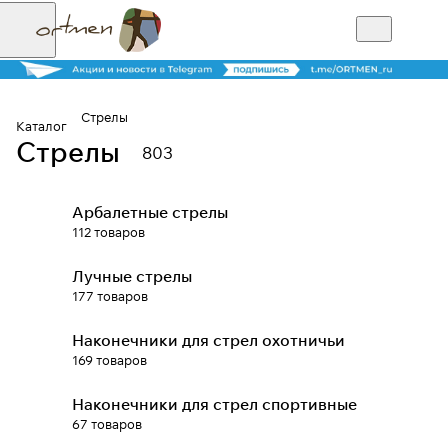
Стрелы
Каталог
Стрелы
803
Для клиентов всех банков
Арбалетные стрелы
Разбейте
112 товаров
оплату на части
Лучные стрелы
177 товаров
Сегодня
Наконечники для стрел охотничьи
25
%
169 товаров
Наконечники для стрел спортивные
Добавляйте товары
67 товаров
в корзину