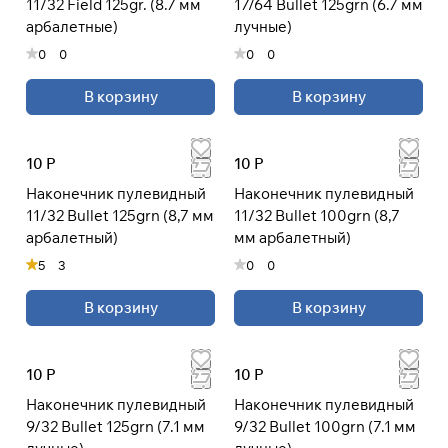
11/32 Field 125gr. (8.7 мм
17/64 Bullet 125grn (6.7 мм
раз в 2 недели
арбалетные)
лучные)
0
0
0
0
В корзину
В корзину
10 Р
10 Р
Наконечник пулевидный
Наконечник пулевидный
11/32 Bullet 125grn (8,7 мм
11/32 Bullet 100grn (8,7
арбалетный)
мм арбалетный)
5
3
0
0
В корзину
В корзину
10 Р
10 Р
Наконечник пулевидный
Наконечник пулевидный
9/32 Bullet 125grn (7.1 мм
9/32 Bullet 100grn (7.1 мм