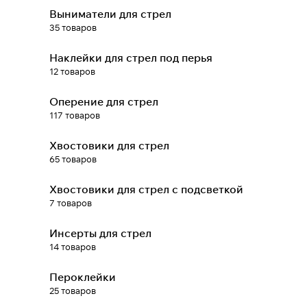
Выниматели для стрел
35 товаров
При оформлении заказа
выберите метод оплаты
ПЛАЙТ
Наклейки для стрел под перья
12 товаров
Оплачивайте сегодня только
25
%
Оперение для стрел
картой любого банка
117 товаров
Получайте товар
Хвостовики для стрел
выбранный способом
65 товаров
Хвостовики для стрел с подсветкой
Оставшиеся
75
% будут
7 товаров
списываться
с вашей карты
по
25
%
каждые 2 недели
Инсерты для стрел
14 товаров
* При оплате через
ПЛАЙТ
Пероклейки
скидки по купонам не
25 товаров
применяются.