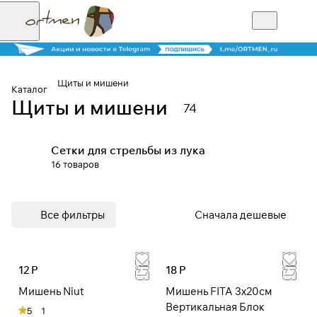
Щиты и мишени
Каталог
Щиты и мишени
74
Для клиентов всех банков
Сетки для стрельбы из лука
Разбейте
16 товаров
оплату на части
Все фильтры
Сначала дешевые
Сегодня
25
%
12 Р
18 Р
Мишень Niut
Мишень FITA 3x20cм
Добавляйте товары
Вертикальная Блок
в корзину
5
1