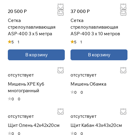
20 500 Р
37 000 Р
Сетка
Сетка
стрелоулавливающая
стрелоулавливающая
ASP-400 3 х 5 метра
ASP-400 3 х 10 метров
5
1
5
1
В корзину
В корзину
отсутствует
отсутствует
Мишень XPE Куб
Мишень Обамка
многогранный
0
0
0
0
отсутствует
отсутствует
Щит Олень 42х42х20см
Щит Кабан 43х43х20см
0
0
0
0