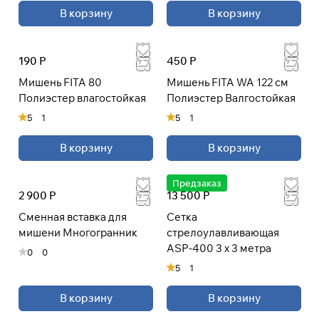
В корзину
В корзину
раз в 2 недели
190 Р
450 Р
Мишень FITA 80
Мишень FITA WA 122 cм
Полиэстер влагостойкая
Полиэстер Валгостойкая
5
1
5
1
В корзину
В корзину
Предзаказ
2 900 Р
13 500 Р
Сменная вставка для
Сетка
мишени Многогранник
стрелоулавливающая
ASP-400 3 х 3 метра
0
0
5
1
В корзину
В корзину