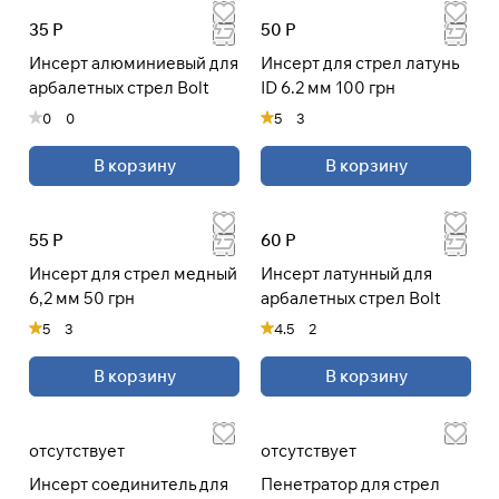
35 Р
50 Р
При оформлении заказа
Инсерт алюминиевый для
Инсерт для стрел латунь
выберите метод оплаты
ПЛАЙТ
арбалетных стрел Bolt
ID 6.2 мм 100 грн
0
0
5
3
Оплачивайте сегодня только
25
%
В корзину
В корзину
картой любого банка
Получайте товар
55 Р
60 Р
выбранный способом
Инсерт для стрел медный
Инсерт латунный для
6,2 мм 50 грн
арбалетных стрел Bolt
Оставшиеся
75
% будут
5
3
4.5
2
списываться
с вашей карты
по
25
%
каждые 2 недели
В корзину
В корзину
* При оплате через
ПЛАЙТ
отсутствует
отсутствует
скидки по купонам не
применяются.
Инсерт соединитель для
Пенетратор для стрел