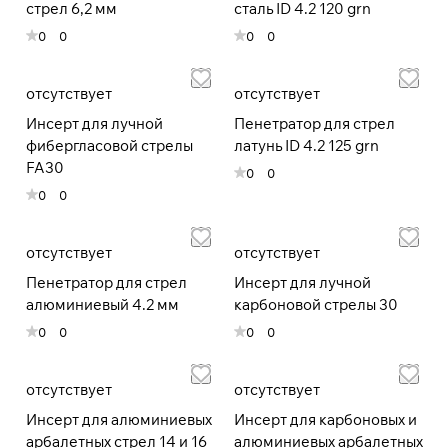
стрел 6,2 мм
сталь ID 4.2 120 grn
0
0
0
0
Подробнее
об оплате Плайтом
отсутствует
отсутствует
Инсерт для лучной
Пенетратор для стрел
фибергласовой стрелы
латунь ID 4.2 125 grn
FA30
0
0
Остались вопросы?
25
0
0
8 800 302-02-51
раз в 2
plait.ru
недели
отсутствует
отсутствует
Пенетратор для стрел
Инсерт для лучной
алюминиевый 4.2 мм
карбоновой стрелы 30
0
0
0
0
отсутствует
отсутствует
Инсерт для алюминиевых
Инсерт для карбоновых и
арбалетных стрел 14 и 16
алюминиевых арбалетных