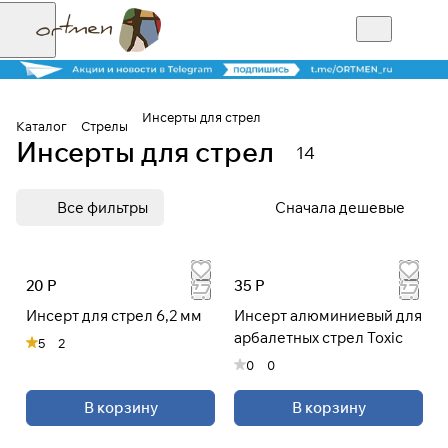
Инсерты для стрел
Каталог
Стрелы
Инсерты для стрел
14
Для клиентов всех банков
Все фильтры
Сначала дешевые
Разбейте
оплату на части
20 Р
35 Р
Инсерт для стрел 6,2 мм
Инсерт алюминиевый для
Сегодня
арбалетных стрел Toxic
5
2
25
%
0
0
В корзину
В корзину
Добавляйте товары
в корзину