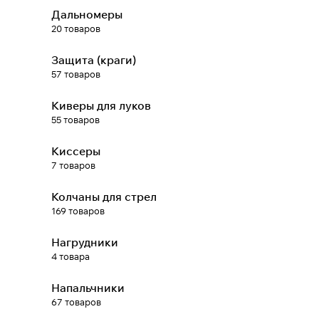
Дальномеры
20 товаров
При оформлении заказа
выберите метод оплаты
ПЛАЙТ
Защита (краги)
57 товаров
Оплачивайте сегодня только
25
%
Киверы для луков
картой любого банка
55 товаров
Получайте товар
Киссеры
выбранный способом
7 товаров
Колчаны для стрел
Оставшиеся
75
% будут
169 товаров
списываться
с вашей карты
по
25
%
каждые 2 недели
Нагрудники
4 товара
* При оплате через
ПЛАЙТ
Напальчники
скидки по купонам не
67 товаров
применяются.