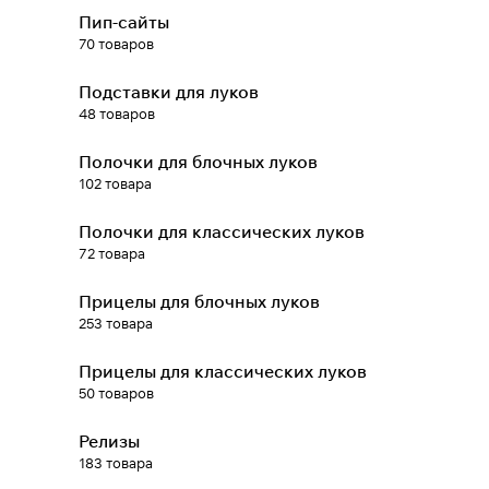
Пип-сайты
70 товаров
Подробнее
Подставки для луков
об оплате Плайтом
48 товаров
Полочки для блочных луков
102 товара
Остались вопросы?
25
8 800 302-02-51
раз в 2
Полочки для классических луков
plait.ru
недели
72 товара
Прицелы для блочных луков
253 товара
Прицелы для классических луков
50 товаров
Релизы
183 товара