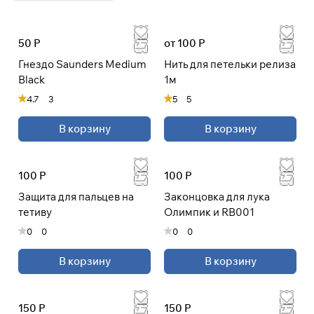
50 Р
от 100 Р
Гнездо Saunders Medium
Нить для петельки релиза
Black
1м
4.7
3
5
5
В корзину
В корзину
100 Р
100 Р
Защита для пальцев на
Законцовка для лука
тетиву
Олимпик и RB001
0
0
0
0
В корзину
В корзину
150 Р
150 Р