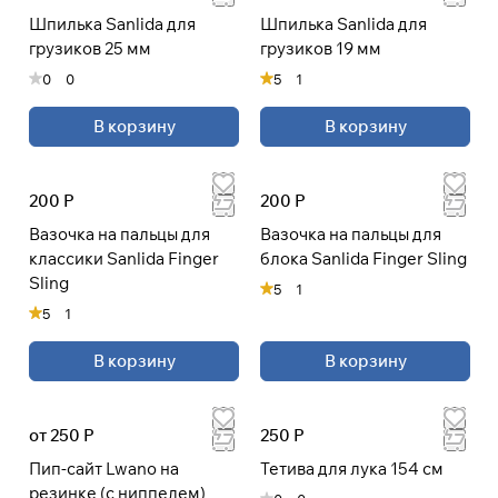
Шпилька Sanlida для
Шпилька Sanlida для
грузиков 25 мм
грузиков 19 мм
0
0
5
1
В корзину
В корзину
200 Р
200 Р
Вазочка на пальцы для
Вазочка на пальцы для
классики Sanlida Finger
блока Sanlida Finger Sling
Sling
5
1
5
1
В корзину
В корзину
от 250 Р
250 Р
Пип-сайт Lwano на
Тетива для лука 154 см
резинке (с ниппелем)