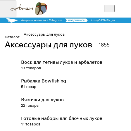
Аксессуары для луков
Каталог
Аксессуары для луков
1855
Для клиентов всех банков
Воск для тетивы луков и арбалетов
Разбейте
13 товаров
оплату на части
Рыбалка Bowfishing
51 товар
Сегодня
Вязочки для луков
25
%
22 товара
Готовые наборы для блочных луков
Добавляйте товары
11 товаров
в корзину